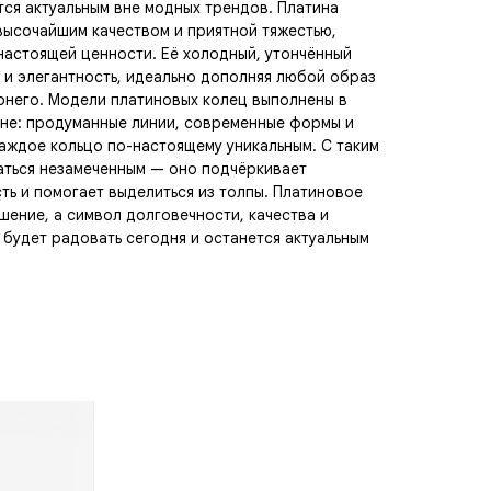
ётся актуальным вне модных трендов. Платина
высочайшим качеством и приятной тяжестью,
настоящей ценности. Её холодный, утончённый
 и элегантность, идеально дополняя любой образ
рнего. Модели платиновых колец выполнены в
йне: продуманные линии, современные формы и
аждое кольцо по-настоящему уникальным. С таким
ться незамеченным — оно подчёркивает
ть и помогает выделиться из толпы. Платиновое
шение, а символ долговечности, качества и
 будет радовать сегодня и останется актуальным