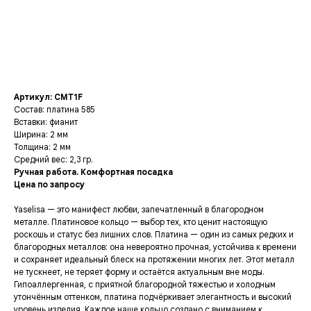
BUY NOW
Артикул: СМТ1F
Состав: платина 585
Вставки: фианит
Ширина: 2 мм
Толщина: 2 мм
Средний вес: 2,3 гр.
Ручная работа. Комфортная посадка
Цена по запросу
Yaselisa — это манифест любви, запечатленный в благородном
металле. Платиновое кольцо — выбор тех, кто ценит настоящую
роскошь и статус без лишних слов. Платина — один из самых редких и
благородных металлов: она невероятно прочная, устойчива к времени
и сохраняет идеальный блеск на протяжении многих лет. Этот металл
не тускнеет, не теряет форму и остаётся актуальным вне моды.
Гипоаллергенная, с приятной благородной тяжестью и холодным
утончённым оттенком, платина подчёркивает элегантность и высокий
уровень изделия. Каждое наше кольцо создано с вниманием к