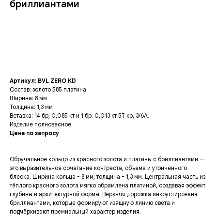
бриллиантами
Купить
Артикул: BVL ZERO KD
Состав: золото 585 платина
Ширина: 8 мм
Толщина: 1,3 мм
Вставка: 14 бр, 0,085 кт и 1 бр. 0,013 кт 57 кр, 3/6А.
Изделие полновесное
Цена по запросу
Обручальное кольцо из красного золота и платины с бриллиантами —
это выразительное сочетание контраста, объёма и утончённого
блеска. Ширина кольца - 8 мм, толщина - 1,3 мм. Центральная часть из
тёплого красного золота мягко обрамлена платиной, создавая эффект
глубины и архитектурной формы. Верхняя дорожка инкрустирована
бриллиантами, которые формируют изящную линию света и
подчёркивают премиальный характер изделия.